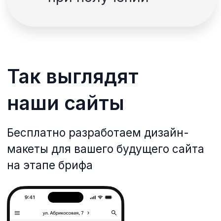
Посмотреть сайт
Мы запустили сайт доставки в
январе 2023. Разместили ссылку
сайта на картах и соц. сетях, а
также указали наш QR-код на
различных рекламных материалах.
В результате гости курорта Банное,
где мы находимся, узнали о нашем
заведении и стали заказывать еду
через сайт. Далее уже благодаря
«сарафанному радио» о нашей
доставке стали узнавать всё
больше людей. Это был лёгкий
запуск, плюс ребята провели
обучения по работе с сайтом для
наших сотрудников, и всегда на
связи по техническим вопросам.