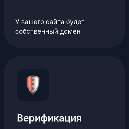
Заказ еды — как раз,
два, три
1
Гость указывает
адрес
Система проверит, входит ли он
в зону доставки, рассчитает
стоимость, отобразит условия
доставки