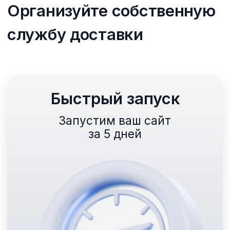
Для любых устройств
Под любой браузер
и размер экрана
олный набор инструментов
ля успеха вашего бизнеса
Без процентов