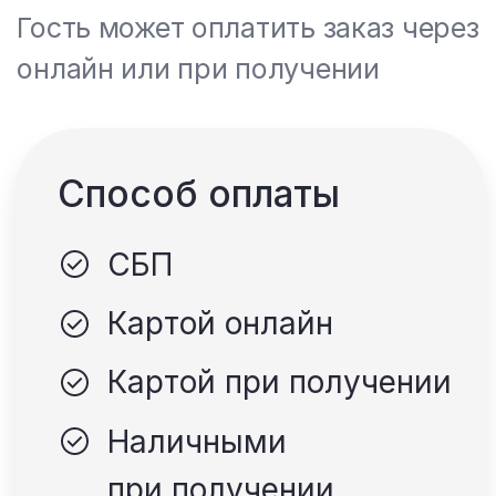
наши клиенты
Когда мы столкнулись с вопросом,
как принимать заказы от новых
клиентов, которые ещё не знакомы
с нашим проектом, то по
рекомендации обратились в
компанию GisMenu. Ребята сделали
нам сайт, с учётом всех
особенностей нашего бизнеса, а
также провели консультатцию по
продвижению сайта. С помощью
маркетинга мы привлекаем
клиентов на сайт и в результате
зарабатываем на доставке. У нас
всё получилось. Спасибо команде
GisMenu.
Николай
Управляющий заведения
«Мама испекла»