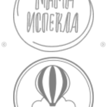
Нажимая на кнопку «Оставить заявку», вы принимаете
условия обработки персональных данных
и
условия
пользовательского соглашения
info@gismenu.ru
+7 912 806-55-99
© GisMenu, 2024